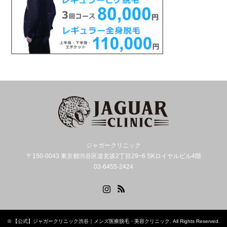
ジャガークリニック
〒150-0043 東京都渋谷区道玄坂2丁目29−6 SKロイヤルビル4階
03-6455-2424
Instagram
RSS
©
【公式】ジャガークリニック渋谷｜メンズ医療脱毛・美容クリニック
. All Rights Reserved.