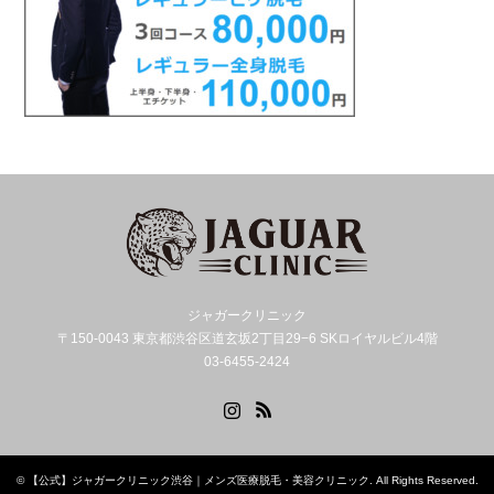
ジャガークリニック
〒150-0043 東京都渋谷区道玄坂2丁目29−6 SKロイヤルビル4階
03-6455-2424
Instagram
RSS
©
【公式】ジャガークリニック渋谷｜メンズ医療脱毛・美容クリニック
. All Rights Reserved.