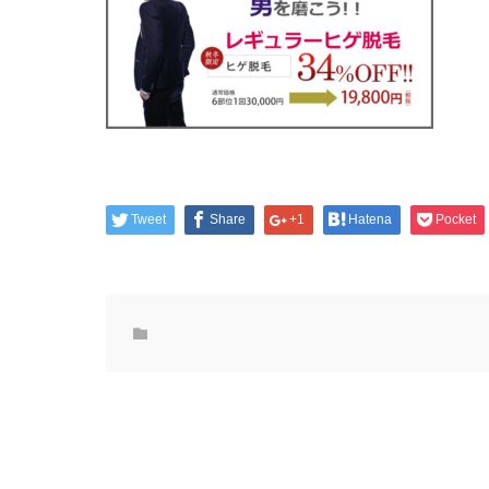
Tweet
Share
+1
Hatena
Pocket