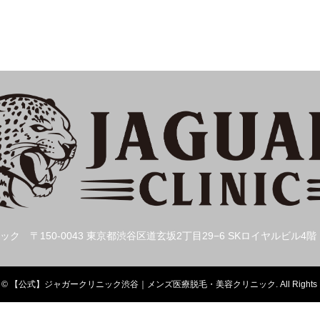
ック
〒150-0043 東京都渋谷区道玄坂2丁目29−6 SKロイヤルビル4階
t
©
【公式】ジャガークリニック渋谷｜メンズ医療脱毛・美容クリニック
. All Right