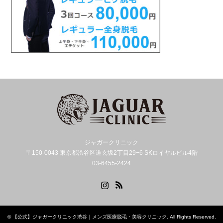
ジャガークリニック
〒150-0043 東京都渋谷区道玄坂2丁目29−6 SKロイヤルビル4階
03-6455-2424
Instagram
RSS
©
【公式】ジャガークリニック渋谷｜メンズ医療脱毛・美容クリニック
. All Rights Reserved.